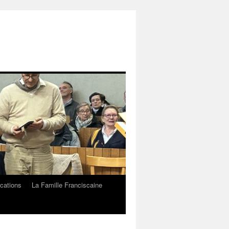
cations
La Famille Franciscaine