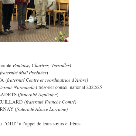
ernité
Pontoise, Chartres, Versailles)
(fraternité Midi Pyrénées
)
TTA
(fraternité Centre et coordinatrice d’Arbre)
aternité Normandie)
trésorier conseil national 2022/25
e BADETS (
fraternité Aquitaine
)
s REUILLARD
(fraternité Franche Comté)
 PIRNAY (
fraternité Alsace Lorraine)
‘’OUI’’ à l’appel de leurs sœurs et frères.