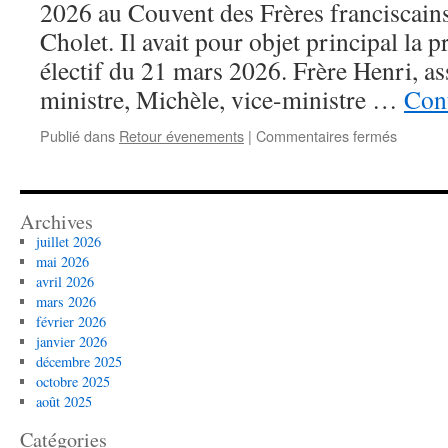
2026 au Couvent des Frères franciscain
Cholet. Il avait pour objet principal la 
électif du 21 mars 2026. Frère Henri, as
ministre, Michèle, vice-ministre …
Cont
sur
Publié dans
Retour évenements
|
Commentaires fermés
Chapitr
régional
des
Pays
Archives
de
juillet 2026
la
mai 2026
Loire
avril 2026
–
mars 2026
31
février 2026
janvier
janvier 2026
2026
décembre 2025
octobre 2025
août 2025
Catégories