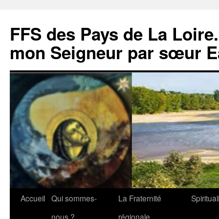
Aller
au
FFS des Pays de La Loire.
contenu
mon Seigneur par sœur Ea
Accueil
Qui sommes-
La Fraternité
Spiritual
nous ?
régionale