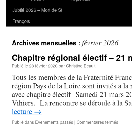
Jubilé 2026 – Mort de St
François
février 2026
Archives mensuelles :
Chapitre régional électif – 21
Publié le
28 février 2026
par
Christine Ecault
Tous les membres de la Fraternité Franci
région Pays de la Loire sont invités à la
avec chapitre électif Samedi 21 mars 20
Vihiers. La rencontre se déroule à la S
lecture
→
sur
Publié dans
Evenements passés
|
Commentaires fermés
Chapitr