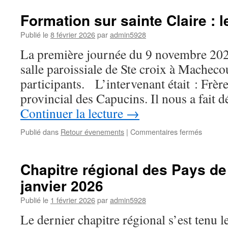
régiona
électif
Formation sur sainte Claire : l
–
21
Publié le
8 février 2026
par
admin5928
mars
La première journée du 9 novembre 2025
2026
salle paroissiale de Ste croix à Macheco
participants. L’intervenant était : Frèr
provincial des Capucins. Il nous a fait 
Continuer la lecture
→
sur
Publié dans
Retour évenements
|
Commentaires fermés
Formati
sur
sainte
Chapitre régional des Pays de 
Claire
janvier 2026
:
le
Publié le
1 février 2026
par
admin5928
retour
Le dernier chapitre régional s’est tenu l